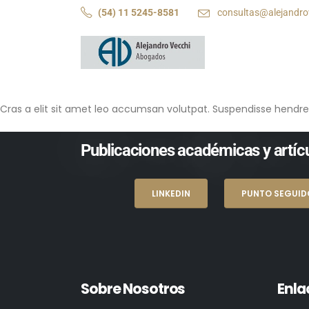
(54) 11 5245-8581
consultas@alejandro
Cras a elit sit amet leo accumsan volutpat. Suspendisse hendrerit v
Publicaciones académicas y artícu
LINKEDIN
PUNTO SEGUID
Sobre Nosotros
Enla