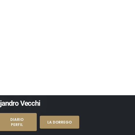
ss Case Example
ejandro Vecchi
DIARIO
LA DORREGO
PERFIL