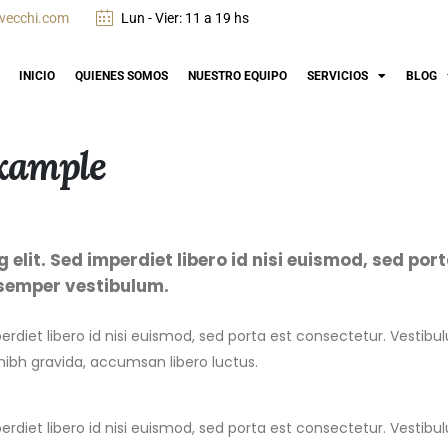
vecchi.com
Lun - Vier: 11 a 19 hs
INICIO
QUIENES SOMOS
NUESTRO EQUIPO
SERVICIOS
BLOG
Example
elit. Sed imperdiet libero id nisi euismod, sed por
 semper vestibulum.
erdiet libero id nisi euismod, sed porta est consectetur. Vestib
 nibh gravida, accumsan libero luctus.
erdiet libero id nisi euismod, sed porta est consectetur. Vestib