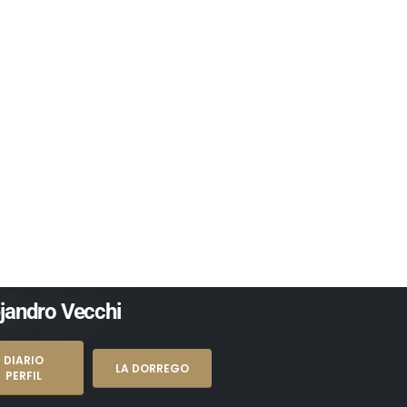
ss Case Example
ejandro Vecchi
DIARIO
LA DORREGO
PERFIL